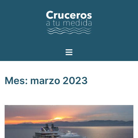
Saltar
al
contenido
Alternar
menú
Mes:
marzo 2023