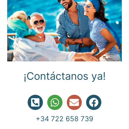
C
o
n
t
á
c
t
a
n
o
s
y
a
!
¡
+34 722 658 739