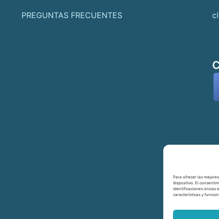
PREGUNTAS FRECUENTES
c
Para ofrecer las mejores
dispositivo. El consent
identificaciones únicas 
características y funcion