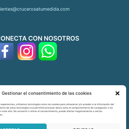
lientes@crucerosatumedida.com
CONECTA CON NOSOTROS
Gestionar el consentimiento de las cookies
 experiencias, utilizamos tecnologías como las cookies para almacenar y/o acceder a la información del
imiento de estas tecnologías nos permitirá procesar datos como el comportamiento de navegación o las
en este sitio. No consentir o retirar el consentimiento, puede afectar negativamente a ciertas
es.