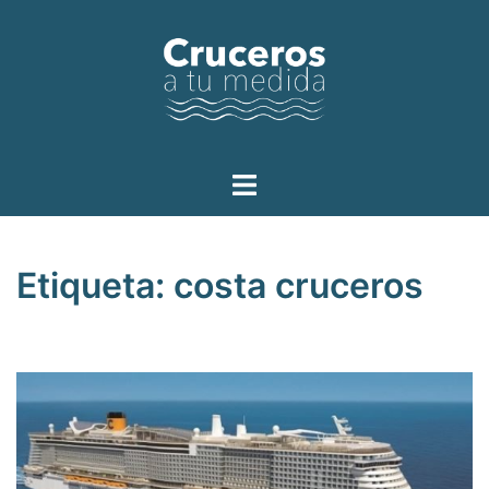
Saltar
al
contenido
Alternar
menú
Etiqueta:
costa cruceros