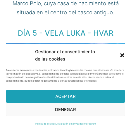
Marco Polo, cuya casa de nacimiento está
situada en el centro del casco antiguo.
DÍA 5 - VELA LUKA - HVAR
Gestionar el consentimiento
de las cookies
Para ofrecer las mejores experiencias, utilizamos tecnologías como las cookies para almacenar y/o acceder a
la información del dispositivo. El consentimiento de estas tecnologías nos permitirá procesar datos como el
comportamiento de navegación o las identificaciones únicas en este sitio. No consentir o retirar el
consentimiento, puede afectar negativamente a ciertas características y funciones.
ACEPTAR
DENEGAR
Política de cookies
Declaración de privacidad
Impressum